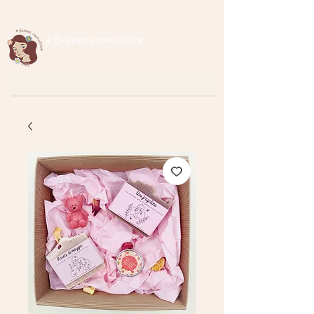
Spedizione gratuita per ordini superiori a € 35
cosmetici naturali