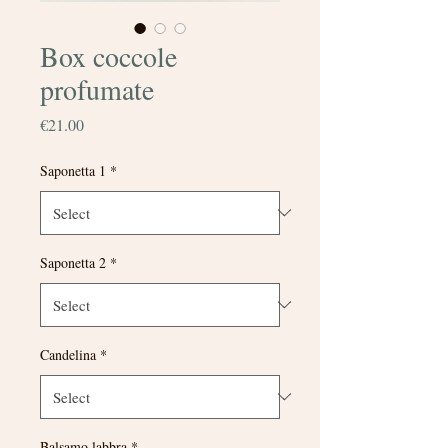
Box coccole
profumate
Price
€21.00
Saponetta 1
*
Saponetta 2
*
Candelina
*
Balsamo labbra
*