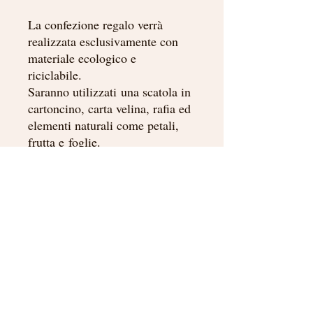
La confezione regalo verrà
realizzata esclusivamente con
materiale ecologico e
riciclabile.
Saranno utilizzati una scatola in
cartoncino, carta velina, rafia ed
elementi naturali come petali,
frutta e foglie.
Ogni pacchetto verrà
confezionato con un bigliettino
in cartoncino illustrato a mano.
Ingredienti balsamo labbra
BALSAMO LABBRA COLORATO AI
FRUTTI DI BOSCO E MIELE: