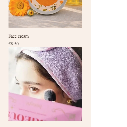
Face cream
Price
€8.50