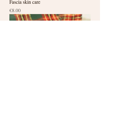
Fascia skin care
Price
€8.00
Salviettina detergente struccante
ecologiche
Price
€2.50