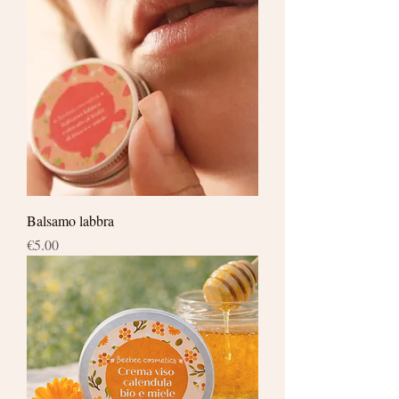
Balsamo labbra
Price
€5.00