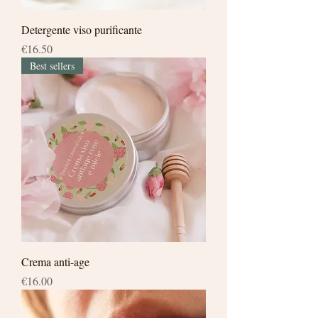
Detergente viso purificante
Price
€16.50
Best sellers
Crema anti-age
Price
€16.00