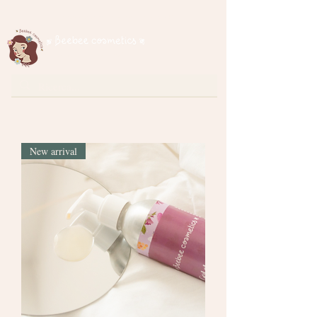
Spedizione gratuita per ordini superiori a € 35
cosmetici naturali
New arrival