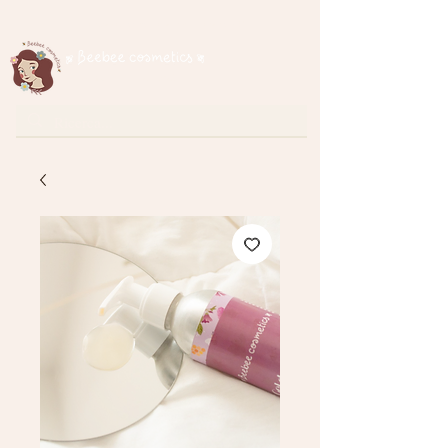
Spedizione gratuita per ordini superiori a € 35
cosmetici naturali