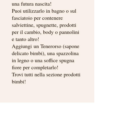
una futura nascita!
Puoi utilizzarlo in bagno o sul
fasciatoio per contenere
salviettine, spugnette, prodotti
per il cambio, body o pannolini
e tanto altro!
Aggiungi un Tenerorso (sapone
delicato bimbi), una spazzolina
in legno o una soffice spugna
fiore per completarlo!
Trovi tutti nella sezione prodotti
bimbi!
INFORMAZIONI SUL
PRODOTTO
Se sei alla ricerca di un pensierino per un
bimbo o bimba ma non vuoi acquistare la