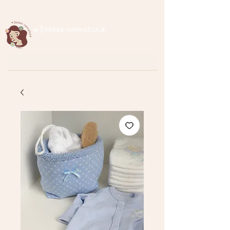
Spedizione gratuita per ordini superiori a € 35
cosmetici naturali