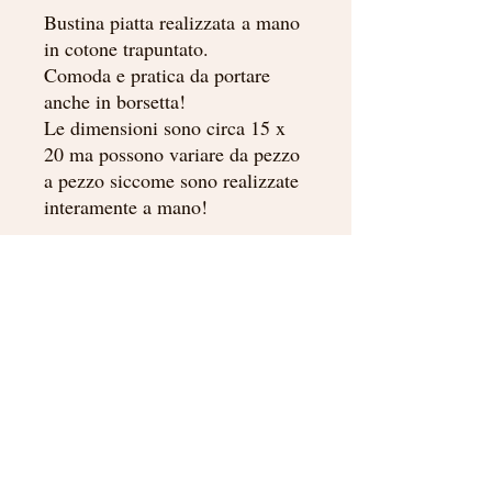
Bustina piatta realizzata a mano
in cotone trapuntato.
Comoda e pratica da portare
anche in borsetta!
Le dimensioni sono circa 15 x
20 ma possono variare da pezzo
a pezzo siccome sono realizzate
interamente a mano!
Home
Contacts
Our project
Terms of sale
Shop
Privacy policy
Offers
Cookie policy
Beebee cosmetics di Cangialosi Bianca