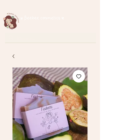
Spedizione gratuita per ordini superiori a € 35
cosmetici naturali