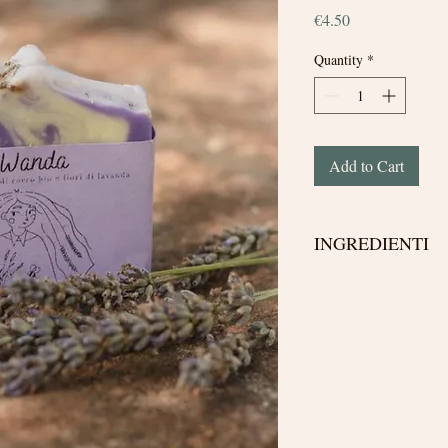
Price
€4.50
Quantity
*
Add to Cart
INGREDIENTI
Olea europaea fruit oil
sativa bran oil, Sodiu
sativa starch, Citric ac
77742, CI 77891, Linal
*prodotto da agricoltur