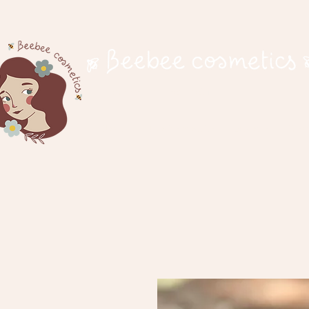
cosmetici naturali
Home
Il nostro progetto
Negozio
Doma