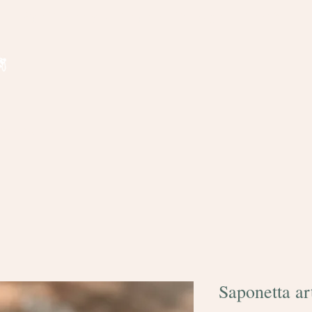
Spedizione gratuita per ordini superiori a € 35
nde frequenti
Saponetta a