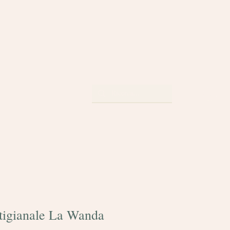
L
rtigianale La Wanda