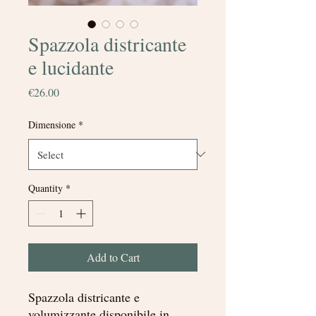
Spazzola districante
e lucidante
Price
€26.00
Dimensione
*
Quantity
*
Add to Cart
Spazzola districante e
volumizzante disponibile in