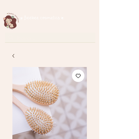
Spedizione gratuita per ordini superiori a € 35
cosmetici naturali