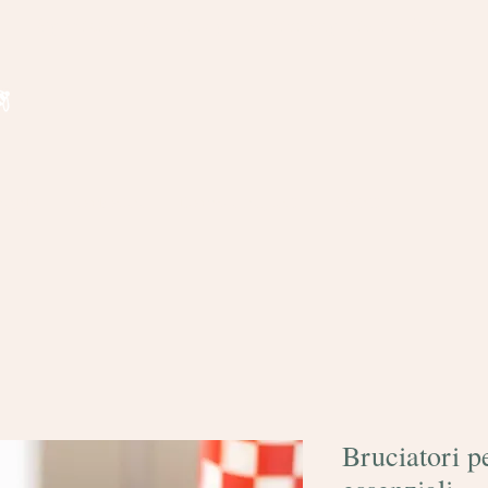
Spedizione gratuita per ordini superiori a € 35
regalo
Bomboniere
Domande frequenti
Contatti
Bruciatori pe