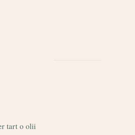
A
r tart o olii