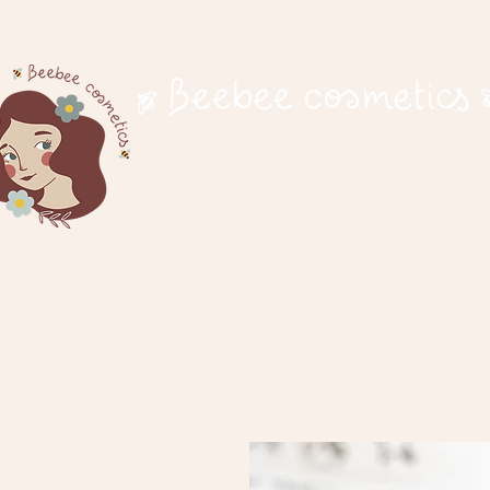
cosmetici naturali
Home
Il nostro progetto
Negozio
Idee 