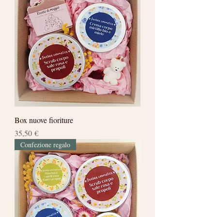
Box nuove fioriture
Prezzo
35,50 €
Confezione regalo