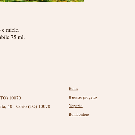
elasticizzanti, protegge
sorbate, Sodium benzoa
La crema ha una texture
gum, Tetrasodium gluta
ha un piacevole profum
Si consiglia l'applicazi
*da agricoltura biologic
sera.
 e miele.
abile 75 ml.
Menu
Home
Il nostro progetto
 (TO) 10070
Negozio
erta, 40 - Corio (TO) 10070
Bomboniere