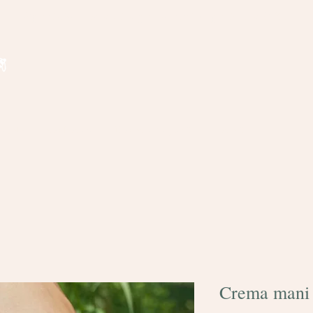
Spedizione gratuita per ordini superiori a € 35
regalo
Bomboniere
Domande frequenti
Contatti
Crema mani 