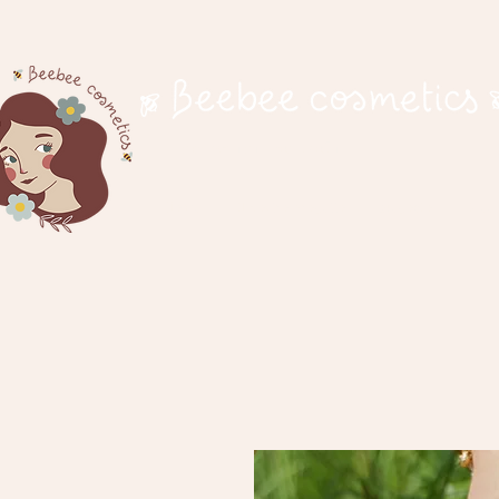
cosmetici naturali
Home
Il nostro progetto
Negozio
Idee 