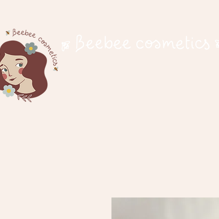
cosmetici naturali
Home
Il nostro progetto
Negozio
Idee 