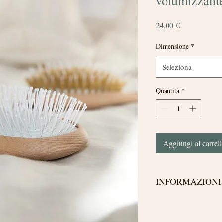
volumizzant
Prezzo
24,00 €
Dimensione
*
Seleziona
Quantità
*
Aggiungi al carrel
INFORMAZIONI
La disposizione distanzi
districare i capelli lisc