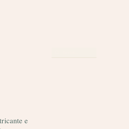
A
tricante e