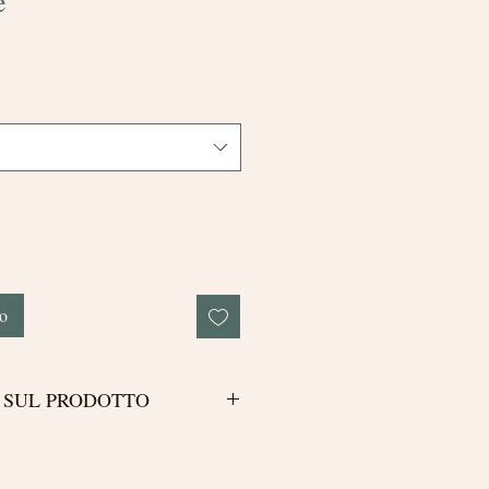
e
lo
 SUL PRODOTTO
ata delle punte aiuta ad arieggiare e
i e ricci, asciutti e bagnati, donando