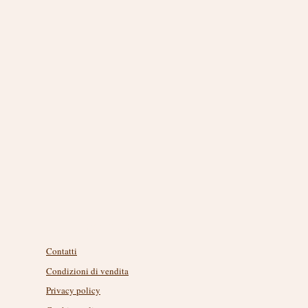
ettive associate al cuscino pneumatico
cuoio capelluto e stimolano la
er favorire la ricrescita dei capelli.
i capelli e appositamente progettate per
apidamente.
n vero faggio, vendute in scatola di
 grande e piccola.
Link utili
Contatti
Condizioni di vendita
Privacy policy