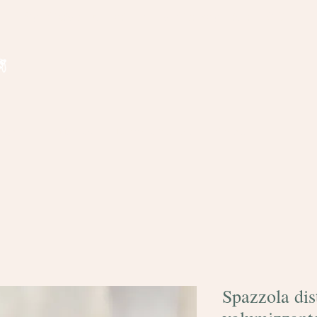
Spedizione gratuita per ordini superiori a € 35
regalo
Bomboniere
Domande frequenti
Contatti
Spazzola dis