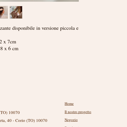
volume. Le palline prot
evitano di aggredire il 
circolazione sanguigna p
Ideale per tutti i tipi d
capelli che si ungono r
zante disponibile in versione piccola e
Manico ultraresistente i
carta riciclabile.
22 x 7cm
Disponibili in versione
18 x 6 cm
Menu
Home
Il nostro progetto
 (TO) 10070
Negozio
erta, 40 - Corio (TO) 10070